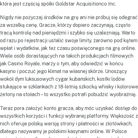
która jest częścią spółki Goldstar Acquisitionco Inc.
Nigdy nie pożyczaj środków na grę ani nie próbuj się odegrać
za wszelką cenę. Gracze, którzy dopiero zaczynają, często
tracą kontrolę nad pieniędzmi i szybko się uzależniają. Warto
od razu po rejestracji ustalić swoje limity, zarówno pod kątem
wpłat i wydatków, jak też czasu poświęconego na grę online.
Wiele osób dorastających na takich produkcjach filmowych
jak Casino Royale, marzy o tym, aby odwiedzić w końcu
kasyno i poczuć jego klimat na własnej skórze. Unoszący
wokół dym luksusowych cygar kubańskich, kostki lodów
stukające w szklankach z 18-letnią szkocką whisky i kolorowe
żetony na stołach – to wszystko potrafi pobudzić wyobraźnię.
Teraz pora założyć konto gracza, aby móc uzyskać dostęp do
wszystkich korzyści i funkcji wybranej platformy. Większość z
nich oferuje polską wersję strony i płatności w złotówkach,
dlatego nazywamy je polskimi kasynami online. W Polsce