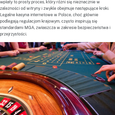
wpłaty to prosty proces, który różni się nieznacznie w
zależności od witryny i zwykle obejmuje następujące kroki.
Legalne kasyna internetowe w Polsce, choć głównie
podlegają regulacjom krajowym, często inspirują się
standardami MGA, zwłaszcza w zakresie bezpieczeństwa i
przejrzystości.